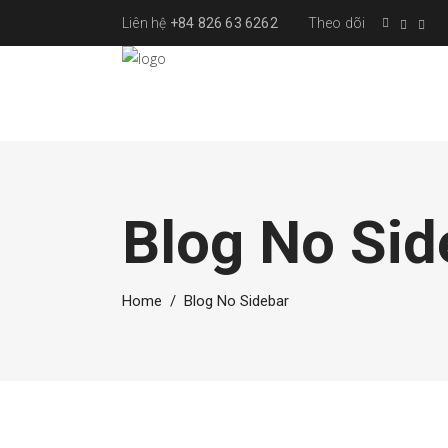
Liên hệ
+84 826 63 6262
Theo dõi
Blog No Sid
Home
/
Blog No Sidebar