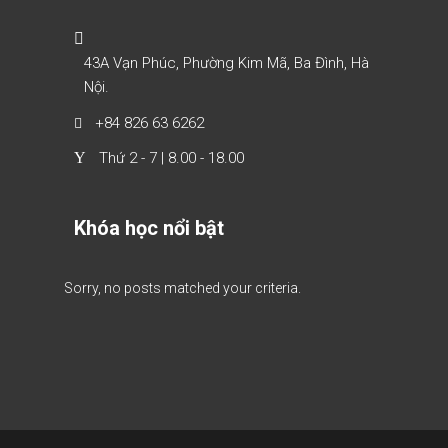
43A Vạn Phúc, Phường Kim Mã, Ba Đình, Hà
Nội.
+84 826 63 6262
Thứ 2 - 7 | 8.00 - 18.00
Khóa học nổi bật
Sorry, no posts matched your criteria.