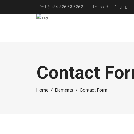
Liên hệ
+84 826 63 6262
Theo dõi
Contact Fo
Home
/
Elements
/
Contact Form