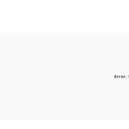
Error:
C