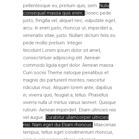
pellentesque eu, pretium quis, sem.
Nulla
consequat massa quis enim.
Donec pede
justo, fringilla vel, aliquet nec, vulputate eget,
arcu. In enim justo, rhoncus ut, imperdiet a,
venenatis vitae, justo. Nullam dictum felis eu
pede mollis pretium. Integer
tincidunt.Lorem ipsum dolor sit amet,
consectetuer adipiscing elit. Aenean
commodo ligula eget dolor. Aenean massa.
Cum sociis Theme natoque penatibus et
magnis dis parturient montes, nascetur
ridiculus mus. Aliquam lorem ante, dapibus
in, viverra quis, feugiat a, tellus. Phasellus
viverra nulla ut metus varius laoreet. Quisque
rutrum. Aenean imperdiet. Etiam ultricies nisi
vel augue.
Curabitur ullamcorper ultricies
nisi. Nam eget dui.Etiam rhoncus.
Maecenas
tempus, tellus eget condimentum rhoncus,