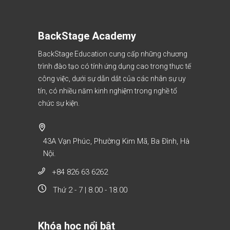
BackStage Academy
BackStage Education cung cấp những chương
trình đào tạo có tính ứng dụng cao trong thực tế
công việc, dưới sự dẫn dắt của các nhân sự uy
tín, có nhiều năm kinh nghiệm trong nghề tổ
chức sự kiện.
43A Vạn Phúc, Phường Kim Mã, Ba Đình, Hà
Nội.
+84 826 63 6262
Thứ 2 - 7 | 8.00 - 18.00
Khóa học nổi bật