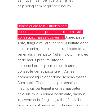
sem quam semper libero, sit amet
adipiscing sem neque sed ipsum.
Donec quam felis, ultricies nec,
pellentesque eu, pretium quis, sem. Nulla
consequat massa quis enim.
Donec pede
justo, fringilla vel, aliquet nec, vulputate eget,
arcu. In enim justo, rhoncus ut, imperdiet a,
venenatis vitae, justo. Nullam dictum felis eu
pede mollis pretium. Integer
tincidunt.Lorem ipsum dolor sit amet,
consectetuer adipiscing elit. Aenean
commodo ligula eget dolor. Aenean massa.
Cum sociis Theme natoque penatibus et
magnis dis parturient montes, nascetur
ridiculus mus. Aliquam lorem ante, dapibus
in, viverra quis, feugiat a, tellus. Phasellus
viverra nulla ut metus varius laoreet. Quisque