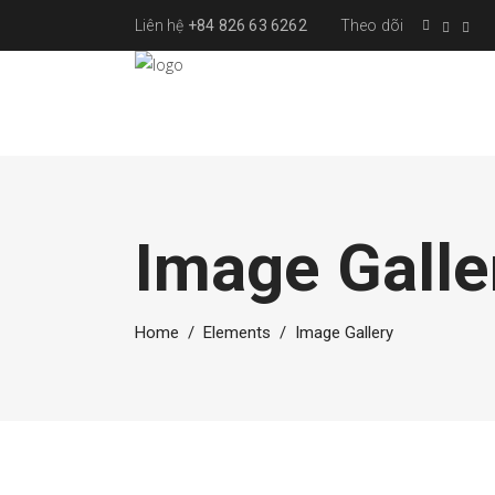
Liên hệ
+84 826 63 6262
Theo dõi
Image Galle
Home
/
Elements
/
Image Gallery