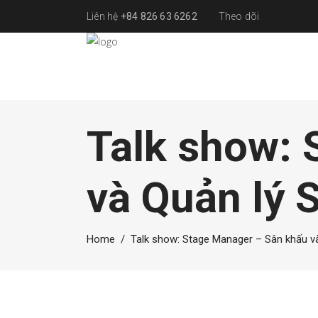
Liên hệ
+84 826 63 6262
Theo dõi
Talk show: 
và Quản lý 
Home
/
Talk show: Stage Manager – Sân khấu và