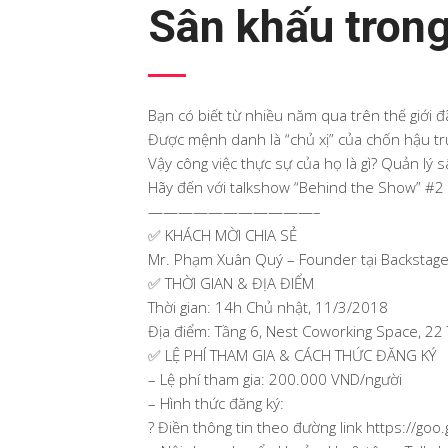
Sân khấu trong
Bạn có biết từ nhiều năm qua trên thế giới 
Được mệnh danh là “chủ xị” của chốn hậu tr
Vậy công việc thực sự của họ là gì? Quản lý s
Hãy đến với talkshow “Behind the Show” #2 c
———————————–
✅ KHÁCH MỜI CHIA SẺ
Mr. Phạm Xuân Quý – Founder tại Backstage
✅ THỜI GIAN & ĐỊA ĐIỂM
Thời gian: 14h Chủ nhật, 11/3/2018
Địa điểm: Tầng 6, Nest Coworking Space, 22
✅ LỆ PHÍ THAM GIA & CÁCH THỨC ĐĂNG KÝ
– Lệ phí tham gia: 200.000 VND/người
– Hình thức đăng ký:
? Điền thông tin theo đường link https://g