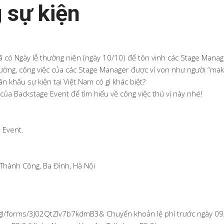
 sự kiện
đã có Ngày lễ thường niên (ngày 10/10) để tôn vinh các Stage Manag
ường, công việc của các Stage Manager được ví von như người “mak
ân khấu sự kiện tại Việt Nam có gì khác biệt?
ủa Backstage Event để tìm hiểu về công việc thú vị này nhé!
 Event.
 Thành Công, Ba Đình, Hà Nội
oo.gl/forms/3J02QtZlv7b7kdmB3& Chuyển khoản lệ phí trước ngày 0