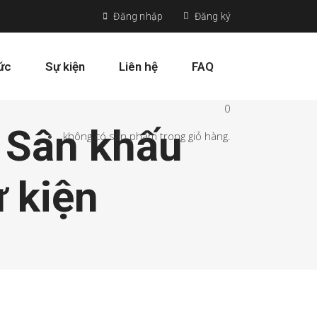
Đăng nhập
Đăng ký
tức
Sự kiện
Liên hệ
FAQ
0
 Sân khấu
không có sản phẩm trong giỏ hàng.
ự kiện