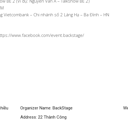
ow BE 2 (Ví dụ: Nguyen Van A – Talkshow BE 2)
 M
g Vietcombank – Chi nhánh số 2 Láng Hạ – Ba Đình – HN
 https://www.facebook.com/event.backstage/
chiều
Organizer Name:
BackStage
We
Address:
22 Thành Công