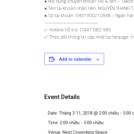
● Nội dung chuyển khoản: Họ & tên – Talksh
● Tên tài khoản nhận tiền: NGUYỄN THANH T
● Số tài khoản: 0451000210948 – Ngân hàn
————————————
✅ Hotline hỗ trợ: O947 58O 985
✅ Theo dõi thông tin cập nhật tại fanpage:
Add to calendar
Event Details
Date:
Tháng 3 11, 2018 @ 2:00 chiều
-
5:00 
Time:
2:00 chiều - 5:00 chiều
Venue:
Nest Coworking Space