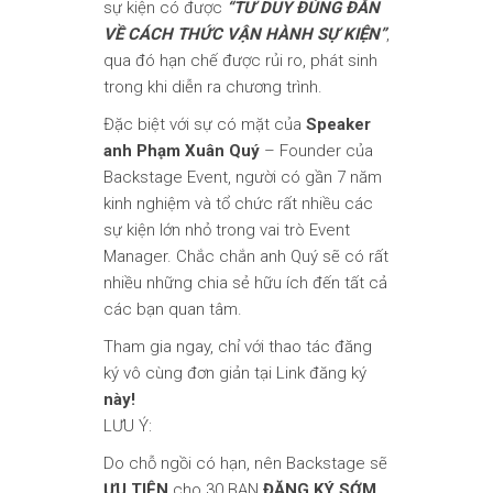
sự kiện có được
“TƯ DUY ĐÚNG ĐẮN
VỀ CÁCH THỨC VẬN HÀNH SỰ KIỆN”
,
qua đó hạn chế được rủi ro, phát sinh
trong khi diễn ra chương trình.
Đặc biệt với sự có mặt của
Speaker
anh Phạm Xuân Quý
– Founder của
Backstage Event, người có gần 7 năm
kinh nghiệm và tổ chức rất nhiều các
sự kiện lớn nhỏ trong vai trò Event
Manager. Chắc chắn anh Quý sẽ có rất
nhiều những chia sẻ hữu ích đến tất cả
các bạn quan tâm.
Tham gia ngay, chỉ với thao tác đăng
ký vô cùng đơn giản tại Link đăng ký
này!
LƯU Ý:
Do chỗ ngồi có hạn, nên Backstage sẽ
ƯU TIÊN
cho 30 BẠN
ĐĂNG KÝ SỚM