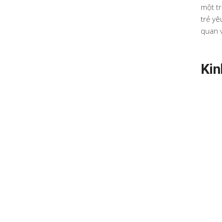
một tr
trẻ yê
quan v
Kin