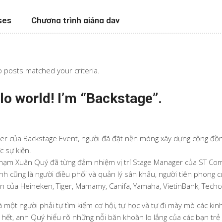
ses
Chương trình giảng dạy
o posts matched your criteria.
lo world! I’m “Backstage”.
r của Backstage Event, người đã đặt nền móng xây dựng cộng đồn
c sự kiện.
hạm Xuân Quý đã từng đảm nhiệm vị trí Stage Manager của ST Co
anh cũng là người điều phối và quản lý sân khấu, người tiên phong c
ớn của Heineken, Tiger, Mamamy, Canifa, Yamaha, VietinBank, Tec
à một người phải tự tìm kiếm cơ hội, tự học và tự đi mày mò các kinh
 hết, anh Quý hiểu rõ những nỗi băn khoăn lo lắng của các bạn trẻ