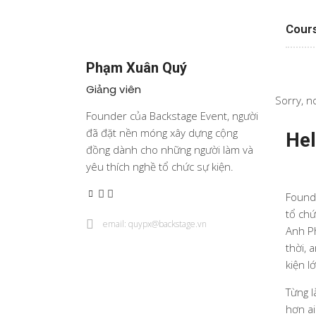
Cour
Phạm Xuân Quý
Giảng viên
Sorry, n
Founder của Backstage Event, người
đã đặt nền móng xây dựng cộng
Hel
đồng dành cho những người làm và
yêu thích nghề tổ chức sự kiện.
Founde
tổ chứ
email: quypx@backstage.vn
Anh P
thời, 
kiện l
Từng l
hơn ai