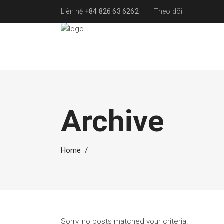
Liên hệ
+84 826 63 6262
Theo dõi
Archive
Home
/
Sorry, no posts matched your criteria.