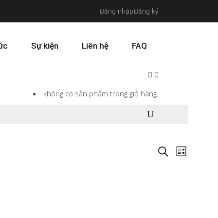
Đăng nhập
Đăng ký
tức
Sự kiện
Liên hệ
FAQ
0
không có sản phẩm trong giỏ hàng.
Event
Event
Search
List
Views
Searc
Navig
and