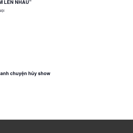
ẪM LÊN NHAU”
Nội
uanh chuyện hủy show