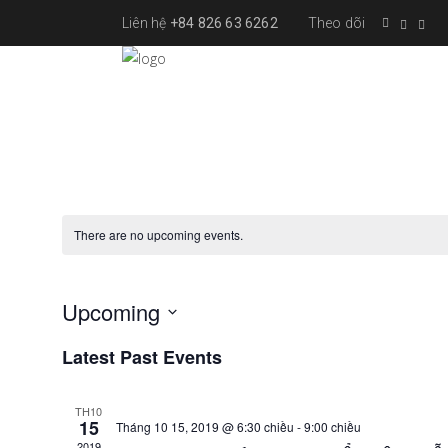
Liên hệ
+84 826 63 6262
Theo dõi
There are no upcoming events.
Upcoming
Select
Latest Past Events
date.
TH10
15
Tháng 10 15, 2019 @ 6:30 chiều
-
9:00 chiều
2019