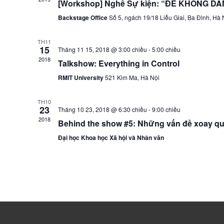
[Workshop] Nghề Sự kiện: “ĐỂ KHÔNG D
Backstage Office
Số 5, ngách 19/18 Liễu Giai, Ba Đình, Hà 
TH11
15
Tháng 11 15, 2018 @ 3:00 chiều
-
5:00 chiều
2018
Talkshow: Everything in Control
RMIT University
521 Kim Ma, Hà Nội
TH10
23
Tháng 10 23, 2018 @ 6:30 chiều
-
9:00 chiều
2018
Behind the show #5: Những vấn đề xoay q
Đại học Khoa học Xã hội và Nhân văn