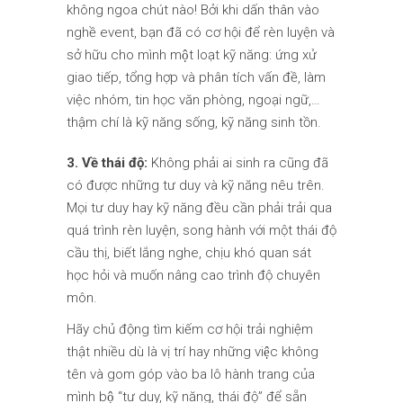
không ngoa chút nào! Bởi khi dấn thân vào
nghề event, bạn đã có cơ hội để rèn luyện và
sở hữu cho mình một loạt kỹ năng: ứng xử
giao tiếp, tổng hợp và phân tích vấn đề, làm
việc nhóm, tin học văn phòng, ngoại ngữ,…
thậm chí là kỹ năng sống, kỹ năng sinh tồn.
3. Về thái độ:
Không phải ai sinh ra cũng đã
có được những tư duy và kỹ năng nêu trên.
Mọi tư duy hay kỹ năng đều cần phải trải qua
quá trình rèn luyện, song hành với một thái độ
cầu thị, biết lắng nghe, chịu khó quan sát
học hỏi và muốn nâng cao trình độ chuyên
môn.
Hãy chủ động tìm kiếm cơ hội trải nghiệm
thật nhiều dù là vị trí hay những việc không
tên và gom góp vào ba lô hành trang của
mình bộ “tư duy, kỹ năng, thái độ” để sẵn