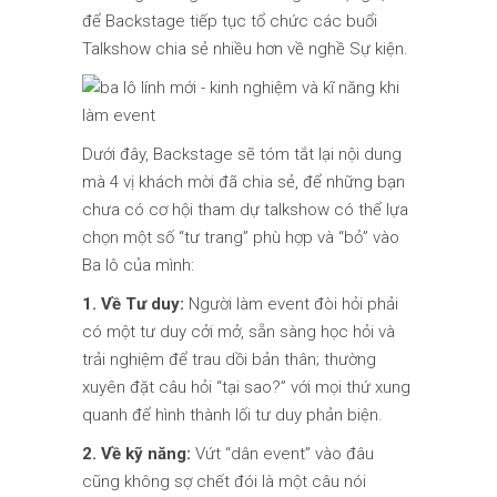
để Backstage tiếp tục tổ chức các buổi
Talkshow chia sẻ nhiều hơn về nghề Sự kiện.
Dưới đây, Backstage sẽ tóm tắt lại nội dung
mà 4 vị khách mời đã chia sẻ, để những bạn
chưa có cơ hội tham dự talkshow có thể lựa
chọn một số “tư trang” phù hợp và “bỏ” vào
Ba lô của mình:
1. Về Tư duy:
Người làm event đòi hỏi phải
có một tư duy cởi mở, sẵn sàng học hỏi và
trải nghiệm để trau dồi bản thân; thường
xuyên đặt câu hỏi “tại sao?” với mọi thứ xung
quanh để hình thành lối tư duy phản biện.
2. Về kỹ năng:
Vứt “dân event” vào đâu
cũng không sợ chết đói là một câu nói