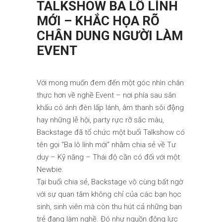
TALKSHOW BA LÔ LÍNH
MỚI – KHẮC HỌA RÕ
CHÂN DUNG NGƯỜI LÀM
EVENT
Với mong muốn đem đến một góc nhìn chân
thực hơn về nghề Event – nơi phía sau sân
khấu có ánh đèn lấp lánh, âm thanh sôi động
hay những lễ hội, party rực rỡ sắc màu,
Backstage đã tổ chức một buổi Talkshow có
tên gọi “Ba lô lính mới” nhằm chia sẻ về Tư
duy – Kỹ năng – Thái độ cần có đối với một
Newbie.
Tại buổi chia sẻ, Backstage vô cùng bất ngờ
với sự quan tâm không chỉ của các bạn học
sinh, sinh viên mà còn thu hút cả những bạn
trẻ đang là
m nghề. Đó như nguồn động lực