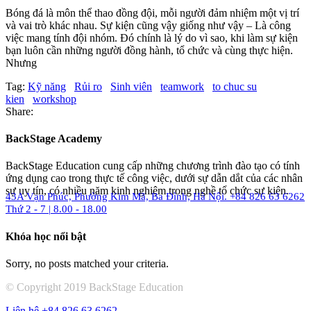
Bóng đá là môn thể thao đồng đội, mỗi người đảm nhiệm một vị trí
và vai trò khác nhau. Sự kiện cũng vậy giống như vậy – Là công
việc mang tính đội nhóm. Đó chính là lý do vì sao, khi làm sự kiện
bạn luôn cần những người đồng hành, tổ chức và cùng thực hiện.
Nhưng
Tag:
Kỹ năng
Rủi ro
Sinh viên
teamwork
to chuc su
kien
workshop
Share:
BackStage Academy
BackStage Education cung cấp những chương trình đào tạo có tính
ứng dụng cao trong thực tế công việc, dưới sự dẫn dắt của các nhân
sự uy tín, có nhiều năm kinh nghiệm trong nghề tổ chức sự kiện.
43A Vạn Phúc, Phường Kim Mã, Ba Đình, Hà Nội.
+84 826 63 6262
Thứ 2 - 7 | 8.00 - 18.00
Khóa học nổi bật
Sorry, no posts matched your criteria.
© Copyright 2019 BackStage Education
Liên hệ
+84 826 63 6262