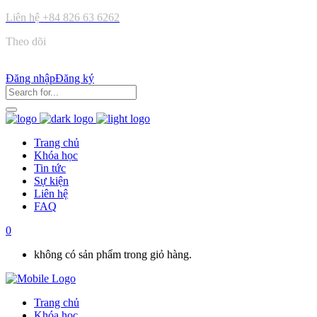
Liên hệ
+84 826 63 6262
Theo dõi
Đăng nhập
Đăng ký
Trang chủ
Khóa học
Tin tức
Sự kiện
Liên hệ
FAQ
0
không có sản phẩm trong giỏ hàng.
Trang chủ
Khóa học